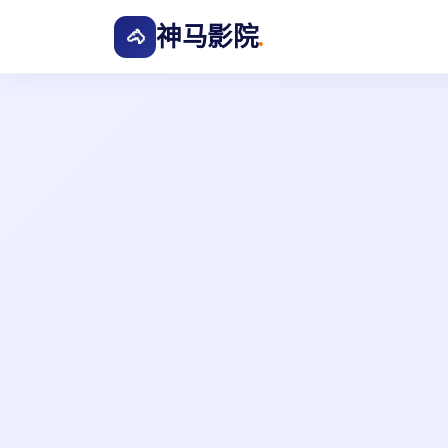
神马影院
.
🐴